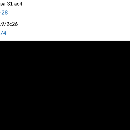
ва 31 ас4
-28
19/2с26
-74
 КЛИЕНТАМ
ОТЗЫВЫ
СЕРТИФИКАТЫ
ФОТОГАЛЕРЕЯ