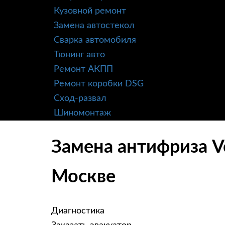
Кузовной ремонт
Замена автостекол
Сварка автомобиля
Тюнинг авто
Ремонт АКПП
Ремонт коробки DSG
Сход-развал
Шиномонтаж
Замена антифриза Vo
Москве
Диагностика