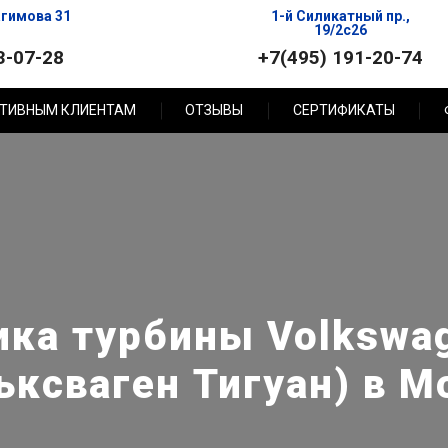
агимова 31
1-й Силикатный пр.,
19/2с26
3-07-28
+7(495) 191-20-74
ТИВНЫМ КЛИЕНТАМ
ОТЗЫВЫ
СЕРТИФИКАТЫ
ика турбины Volkswag
ьксваген Тигуан) в М