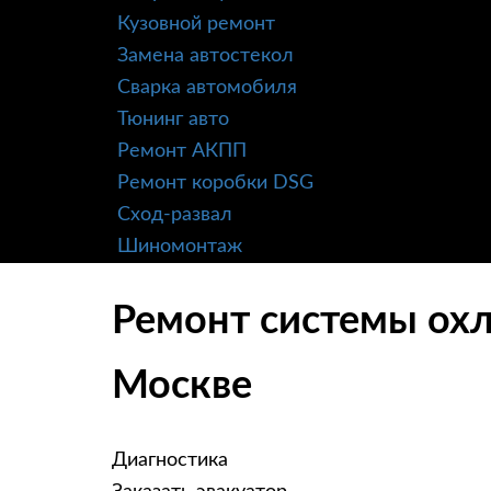
Кузовной ремонт
Замена автостекол
Сварка автомобиля
Тюнинг авто
Ремонт АКПП
Ремонт коробки DSG
Сход-развал
Шиномонтаж
Ремонт системы охл
Москве
Диагностика