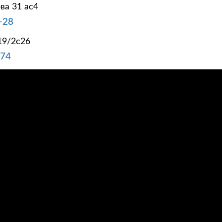
ва 31 ас4
-28
19/2с26
-74
 КЛИЕНТАМ
ОТЗЫВЫ
СЕРТИФИКАТЫ
ФОТОГАЛЕРЕЯ