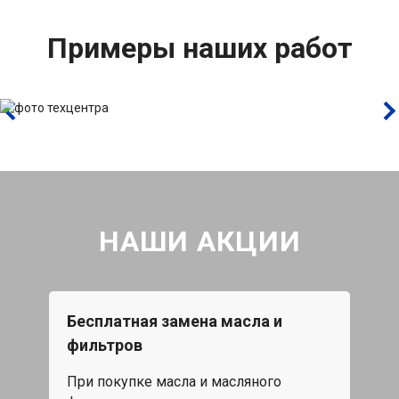
Примеры наших работ
НАШИ АКЦИИ
Бесплатная замена масла и
Каж
фильтров
15%
При покупке масла и масляного
жа,
Скид