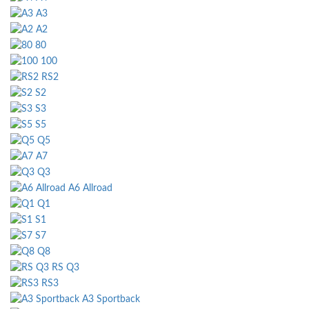
A3
A2
80
100
RS2
S2
S3
S5
Q5
A7
Q3
A6 Allroad
Q1
S1
S7
Q8
RS Q3
RS3
A3 Sportback