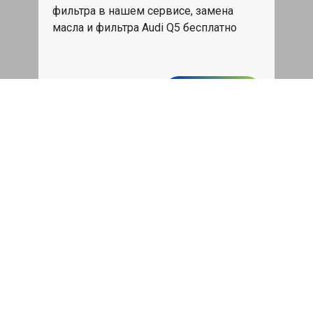
фильтра в нашем сервисе, замена
масла и фильтра Audi Q5 бесплатно
Записаться
Каждое воскресенье - скидка
15%
Скидка 15% на все услуги и быстрое
обслуживание
Записаться