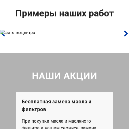
Примеры наших работ
НАШИ АКЦИИ
Бесплатная замена масла и
Каж
фильтров
15%
При покупке масла и масляного
жа,
Скид
фильтра в нашем сервисе, замена