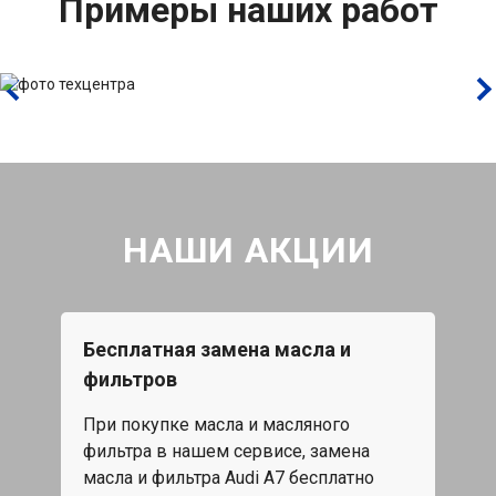
Примеры наших работ
НАШИ АКЦИИ
Бесплатная замена масла и
Каж
фильтров
15%
При покупке масла и масляного
жа,
Скид
фильтра в нашем сервисе, замена
обс
масла и фильтра Audi A7 бесплатно