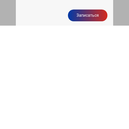
Записаться
Бесплатная диагностика
подвески
Диагностика ходовой части авто при
первом посещении нашего сервиса
бесплатно
Записаться
Чистка двигателя грецким
орехом