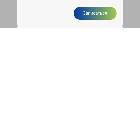
Записаться
Каждое воскресенье - скидка
15%
Скидка 15% на все услуги и быстрое
обслуживание
Записаться
Бесплатная диагностика
подвески