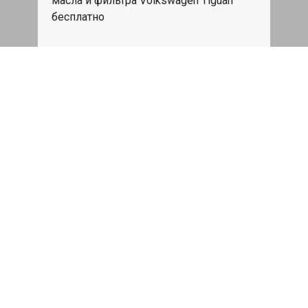
масла и фильтра Volkswagen Tiguan
бесплатно
Записаться
Каждое воскресенье - скидка
15%
Скидка 15% на все услуги и быстрое
обслуживание
Записаться