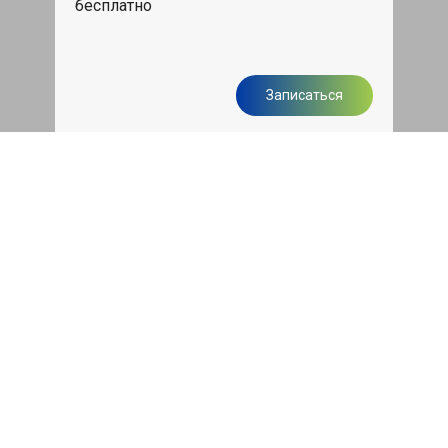
бесплатно
Записаться
Чистка двигателя грецким
орехом
Все автомобили c дизельными
двигателями системы Common Rail +
промывка и ремонт форсунок
10000 руб
Записаться