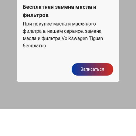
Бесплатная замена масла и
Каж
фильтров
15%
При покупке масла и масляного
жа,
фильтра в нашем сервисе, замена
Скид
масла и фильтра Volkswagen Tiguan
обс
бесплатно
я
Записаться
Независимые отзывы: