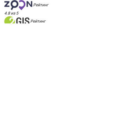
Рейтинг
4.8 из 5
Рейтинг
5.0 из 5
Рейтинг
5.0 из 5
Замена датчика
распредвала Volkswagen
LT цена:
Электрооборудование
Замена датчика распредвала
От 1200
₽
Ремонт и замена датчиков