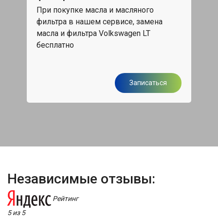
При покупке масла и масляного
жа,
фильтра в нашем сервисе, замена
Скид
масла и фильтра Volkswagen LT
обс
бесплатно
я
Записаться
Независимые отзывы:
Рейтинг
5 из 5