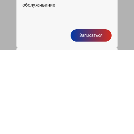
обслуживание
Записаться
Бесплатная диагностика
подвески Киа Опирус
Диагностика ходовой части авто при
первом посещении нашего сервиса
бесплатно
Записаться