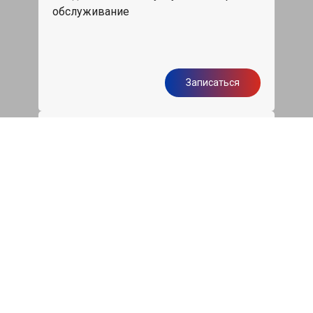
обслуживание
Записаться
Бесплатная диагностика
подвески Киа Магнетис
Диагностика ходовой части авто при
первом посещении нашего сервиса
бесплатно
Записаться