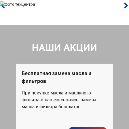
НАШИ АКЦИИ
Бесплатная замена масла и
Каж
фильтров
15%
При покупке масла и масляного
жа,
Скид
фильтра в нашем сервисе, замена
обс
масла и фильтра бесплатно