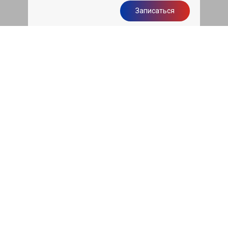
Записаться
Бесплатная диагностика
подвески
Диагностика ходовой части авто при
первом посещении нашего сервиса
бесплатно
Записаться
Чистка двигателя грецким
орехом
Все автомобили c дизельными