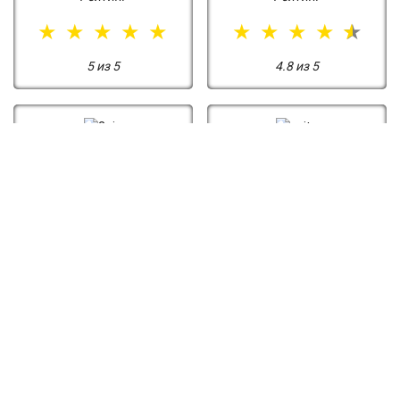
5 из 5
4.8 из 5
Рейтинг
Рейтинг
5.0 из 5
5.0 из 5
Замена передней фары
цена: