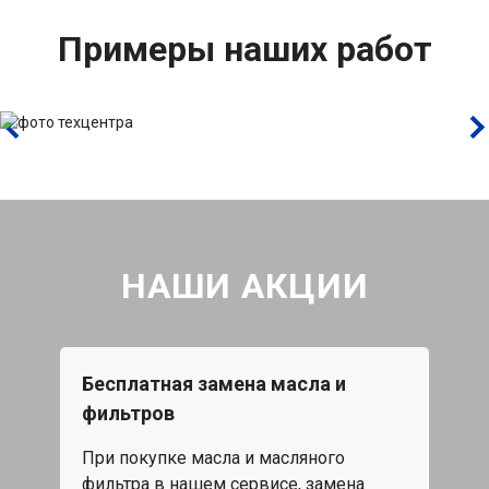
Примеры наших работ
НАШИ АКЦИИ
Бесплатная замена масла и
Каж
фильтров
15%
При покупке масла и масляного
жа,
Скид
фильтра в нашем сервисе, замена