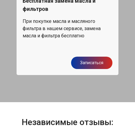
Бесплатная замена масла и
Каж
фильтров
15%
При покупке масла и масляного
жа,
Скид
фильтра в нашем сервисе, замена
обс
масла и фильтра бесплатно
я
Записаться
Независимые отзывы: