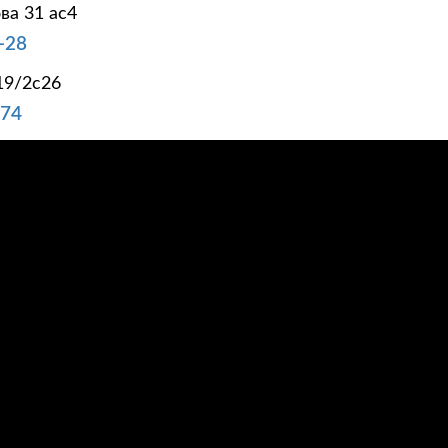
ва 31 ас4
-28
19/2с26
-74
 КЛИЕНТАМ
ОТЗЫВЫ
СЕРТИФИКАТЫ
ФОТОГАЛЕРЕЯ