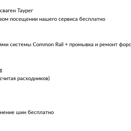
сваген Таурег
рвом посещении нашего сервиса бесплатно
ями системы Common Rail + промывка и ремонт фор
g
считая расходников)
анение шин бесплатно