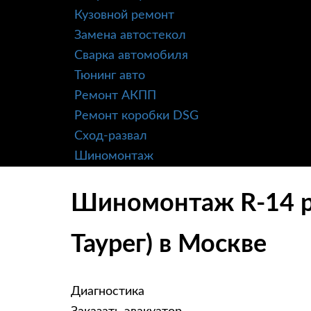
Кузовной ремонт
Замена автостекол
Сварка автомобиля
Тюнинг авто
Ремонт АКПП
Ремонт коробки DSG
Сход-развал
Шиномонтаж
Шиномонтаж R-14 ра
Таурег) в Москве
Диагностика