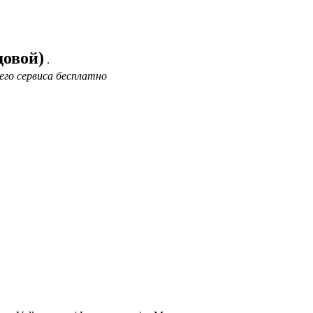
довой)
.
его сервиса бесплатно