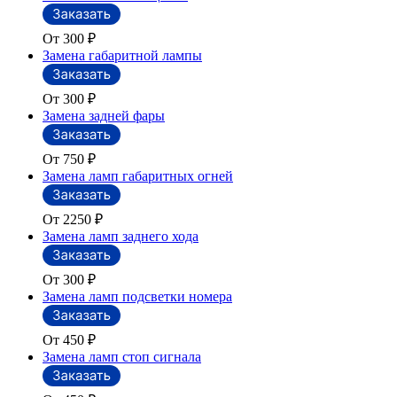
От 300
₽
Замена габаритной лампы
От 300
₽
Замена задней фары
От 750
₽
Замена ламп габаритных огней
От 2250
₽
Замена ламп заднего хода
От 300
₽
Замена ламп подсветки номера
От 450
₽
Замена ламп стоп сигнала