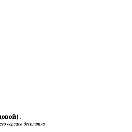
довой)
.
его сервиса бесплатно