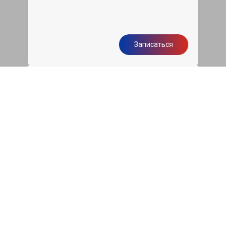
Записаться
Бесплатная диагностика
подвески Киа Рио
Диагностика ходовой части авто при
первом посещении нашего сервиса
бесплатно
Записаться
Чистка двигателя грецким