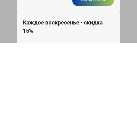
Каждое воскресенье - скидка
15%
Скидка 15% на все услуги и быстрое
обслуживание
Записаться
Бесплатная диагностика
подвески Киа Рио
Диагностика ходовой части авто при
первом посещении нашего сервиса