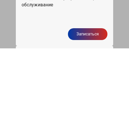
обслуживание
Записаться
Бесплатная диагностика
подвески Киа Магнетис
Диагностика ходовой части авто при
первом посещении нашего сервиса
бесплатно
Записаться