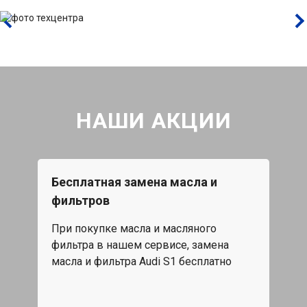
НАШИ АКЦИИ
Бесплатная замена масла и
Каж
фильтров
15%
При покупке масла и масляного
жа,
Скид
фильтра в нашем сервисе, замена
обс
масла и фильтра Audi S1 бесплатно