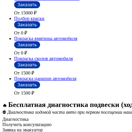
От 15000
₽
Подбор краски
От 0
₽
Покраска вмятины автомобиля
От 0
₽
Покраска сколов автомобиля
От 1500
₽
Покраска царапин автомобиля
От 1500
₽
Бесплатная диагностика подвески (хо
🔥
⛔
Диагностика ходовой части авто при первом посещении наш
Диагностика
Получить консультацию
Заявка на эвакуатор