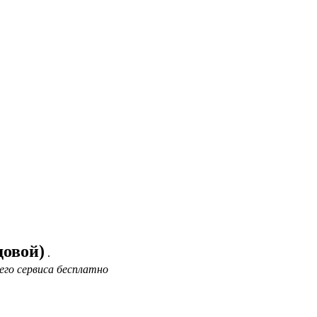
довой)
.
его сервиса бесплатно