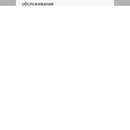
обслуживание
Записаться
Бесплатная диагностика
подвески
Диагностика ходовой части авто при
первом посещении нашего сервиса
бесплатно
Записаться